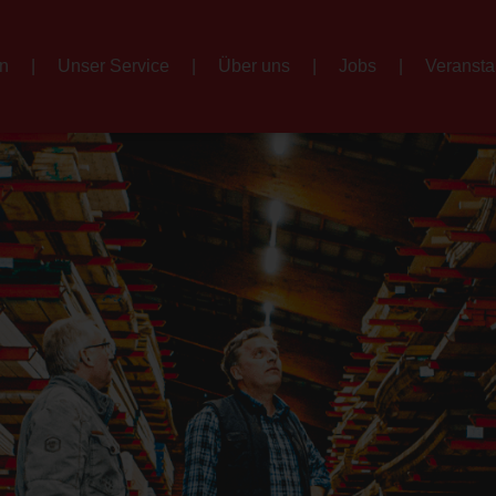
en
Unser Service
Über uns
Jobs
Veransta
Service
Über uns
Jo
Kontakt
Impressum
Ansprechpartner
Historie