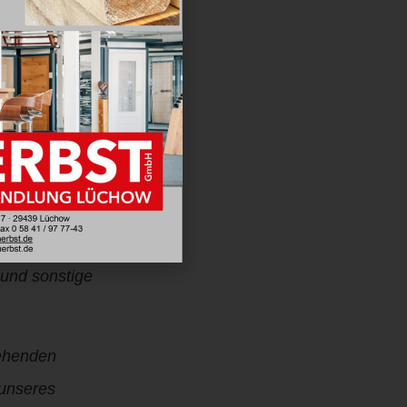
uf dieser
Adressen,
und sonstige
tehenden
 unseres