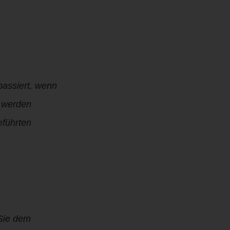
passiert, wenn
t werden
eführten
 Sie dem