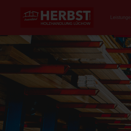
Leistung
Leistungen
Unser 
Bauholz
Baustoffe
Türen
Farben + Lacke