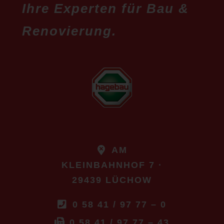
Ihre Experten für Bau &
Renovierung.
(I)
AM
KLEINBAHNHOF 7 ·
29439 LÜCHOW
(I)
0 58 41 / 97 77 – 0
(I)
0 58 41 / 97 77 – 43