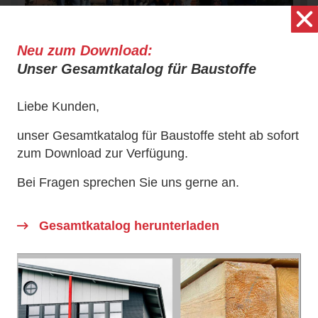
Neu zum Download:
Unser Gesamtkatalog für Baustoffe
Glückliche Gewinner & stolze Spendenempfänger - das
Liebe Kunden,
große Preisausschreiben macht Träume wahr!
unser Gesamtkatalog für Baustoffe steht ab sofort
zum Download zur Verfügung.
Bei Fragen sprechen Sie uns gerne an.
Zum Frühlingserwachen Anfang April konnten
wir 600 Lose verkaufen. Insgesamt freuten sich
Gesamtkatalog herunterladen
die Gewinner über Preise von Dekoration über
Pflegeprodukte und einer tollen Eukalyptus
Gartenbank. Alle strahlten bei der
Preisübergabe.