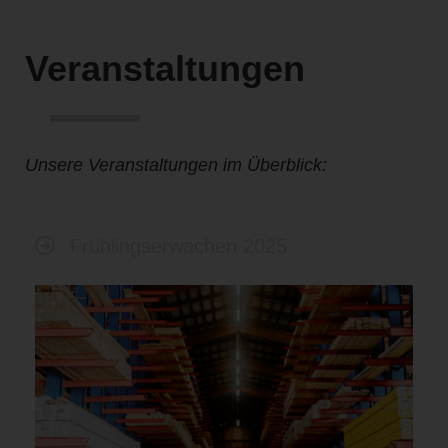
Ansprechpartner
Veranstaltungen
Historie
Jobs
Veranstaltungen
Unsere Veranstaltungen im Überblick:
Kontakt
Impressum
Frühlingserwachen 2025