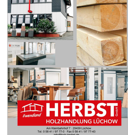
Die größte Freude stand jedoch den beiden
Gewinnern des Preisausschreibens ins Gesicht
geschrieben! Von insgesamt 100 Teilnehmern
haben Frau Erstling und Familie Ihde eine
Sanierung im Wert von 5000€ gewonnen.
Auch die Spendenempfänger Yasmin
Gotthardt-Nagel (2. Vorsitzende des RFV
Wendlands) und Sonja Peters (DRK Lüchow
Dannenberg) freuten sich über jeweils 325,00€,
für Projekte in Lüchow und Umgebung.
Wir bedanken uns für die zahlreichen